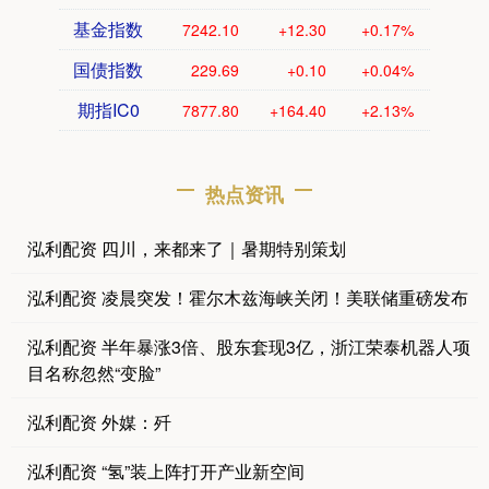
基金指数
7242.10
+12.30
+0.17%
国债指数
229.69
+0.10
+0.04%
期指IC0
7877.80
+164.40
+2.13%
热点资讯
泓利配资 四川，来都来了｜暑期特别策划
泓利配资 凌晨突发！霍尔木兹海峡关闭！美联储重磅发布
泓利配资 半年暴涨3倍、股东套现3亿，浙江荣泰机器人项
目名称忽然“变脸”
泓利配资 外媒：歼
泓利配资 “氢”装上阵打开产业新空间