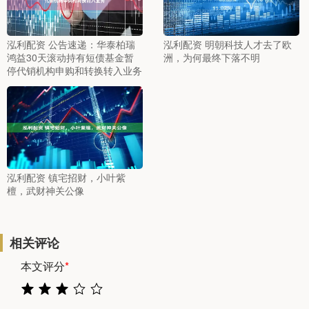
泓利配资 公告速递：华泰柏瑞
泓利配资 明朝科技人才去了欧
鸿益30天滚动持有短债基金暂
洲，为何最终下落不明
停代销机构申购和转换转入业务
泓利配资 镇宅招财，小叶紫
檀，武财神关公像
相关评论
本文评分
*