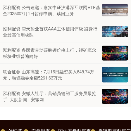
泓利配资 公告速递：嘉实中证沪港深互联网ETF基
金2025年7月1日暂停申购、赎回业务
泓利配资 雪天盐业首获AAA主体信用评级 跻身行
业最高信用梯队
泓利配资 多因素带动碳酸锂价格上行，锂矿概念
板块业绩普遍向好
联合证券 山东高速：7月16日融资买入648.74万
元，融资融券余额5261.63万元
泓利配资 安徽人社厅：营销员缝纫工服务员最抢
手_大皖新闻 | 安徽网
信钰证
实盘配资
国内实盘配资平
靠谱股票配资门