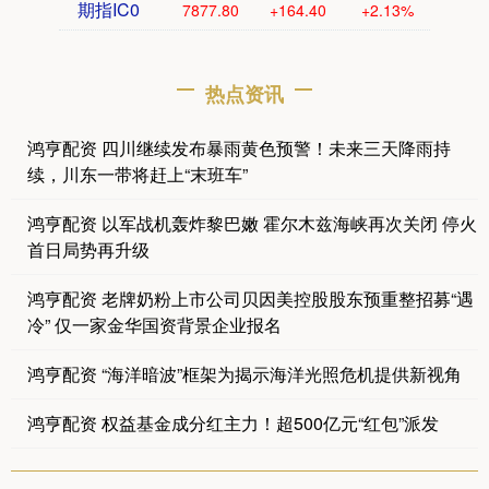
期指IC0
7877.80
+164.40
+2.13%
热点资讯
鸿亨配资 四川继续发布暴雨黄色预警！未来三天降雨持
续，川东一带将赶上“末班车”
鸿亨配资 以军战机轰炸黎巴嫩 霍尔木兹海峡再次关闭 停火
首日局势再升级
鸿亨配资 老牌奶粉上市公司贝因美控股股东预重整招募“遇
冷” 仅一家金华国资背景企业报名
鸿亨配资 “海洋暗波”框架为揭示海洋光照危机提供新视角
鸿亨配资 权益基金成分红主力！超500亿元“红包”派发