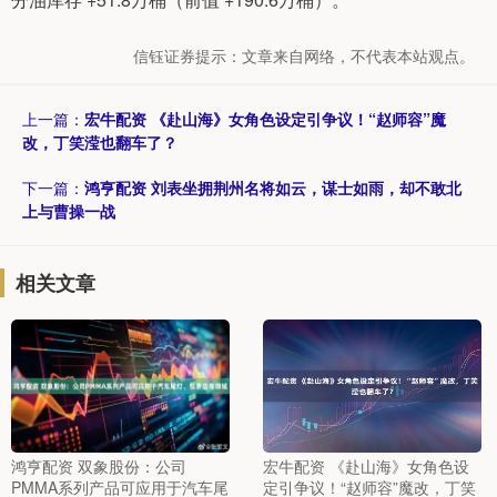
信钰证券提示：文章来自网络，不代表本站观点。
上一篇：
宏牛配资 《赴山海》女角色设定引争议！“赵师容”魔
改，丁笑滢也翻车了？
下一篇：
鸿亨配资 刘表坐拥荆州名将如云，谋士如雨，却不敢北
上与曹操一战
相关文章
鸿亨配资 双象股份：公司
宏牛配资 《赴山海》女角色设
PMMA系列产品可应用于汽车尾
定引争议！“赵师容”魔改，丁笑