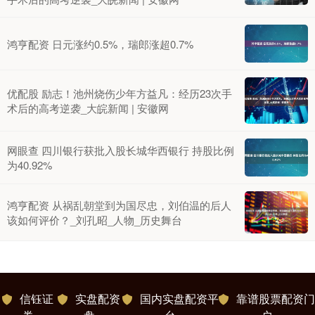
鸿亨配资 日元涨约0.5%，瑞郎涨超0.7%
优配股 励志！池州烧伤少年方益凡：经历23次手
术后的高考逆袭_大皖新闻 | 安徽网
网眼查 四川银行获批入股长城华西银行 持股比例
为40.92%
鸿亨配资 从祸乱朝堂到为国尽忠，刘伯温的后人
该如何评价？_刘孔昭_人物_历史舞台
信钰证
实盘配资
国内实盘配资平
靠谱股票配资门