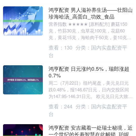
鸿亨配资 男人滋补养生汤——壮阳山
珍海哈汤_高蛋白_功效_食品
营养指数 ★★★★★ [原料配方] 蘑菇150
克，竹荪30克，虫草花100克，花菇60
克，黄花15克，海蛤肉干50克，姜10克，
大料5克，鱼精3克，精盐2克，猪....
查看：
130
分类：
国内实盘配资平
台
鸿亨配资 日元涨约0.5%，瑞郎涨超
0.7%
周二（7月22日）纽约尾盘，美元兑日元
跌0.48%，报146.67日元，日内交投区间
为147.95-146.31日元。 欧元兑日元大致持
平，英镑兑日元跌0.19....
查看：
244
分类：
国内实盘配资平
台
鸿亨配资 安吉藏着一处瑞士秘境，近
一个世纪的长寿智慧在此解锁_珀妮_