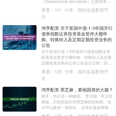
（Datopotamab deruxtecan）已获得美国
FDA 批准第 2 项适....
查看：
151
分类：
国内实盘配资平
台
鸿亨配资 关于富国中债-1-3年国开行
债券指数证券投资基金暂停大额申
购、转换转入及定期定额投资业务的
公告
关于富国中债-1-3年国开行债券指数证券
投资基金暂停大额申购、转换转入及定期
定额投资业务的公告公告送出日期：2025
年06月23日基金名称富国中债-1-3年国
查看：
125
分类：
国内实盘配资平
开....
台
鸿亨配资 黑芝麻，要抱国资的大腿？
放手，也许是一种解脱。 李汉朝、李汉荣
家族，日前拟放弃对黑芝麻的控制权，或
许可以换来一身轻松。 在李氏家族掌舵企
业近20年里，这样的选择，可能从未在脑