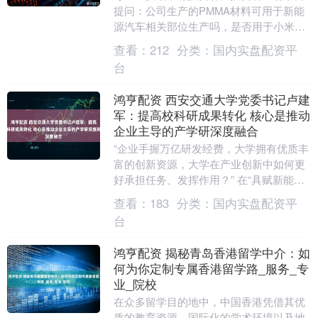
提问：公司生产的PMMA材料可用于新能
源汽车相关部位生产吗，是否用于小米新
能源汽车上？ 双象股份（002395.SZ）7
查看：
212
分类：
国内实盘配资平
月....
台
鸿亨配资 西安交通大学党委书记卢建
军：提高校科研成果转化 核心是推动
企业主导的产学研深度融合
“企业手握万亿研发经费，大学拥有优质丰
富的创新资源，大学在产业创新中如何更
好承担任务、发挥作用？” 在“具赋新能智
驱未来”青年科学家成果转化暨具身智能高
查看：
183
分类：
国内实盘配资平
质量发展....
台
鸿亨配资 揭秘青岛香港留学中介：如
何为你定制专属香港留学路_服务_专
业_院校
在众多留学目的地中，中国香港凭借其优
质的教育资源、国际化的学术环境以及地