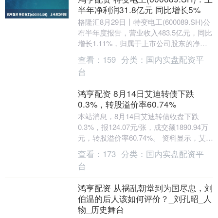
半年净利润31.8亿元 同比增长5%
格隆汇8月29日丨特变电工(600089.SH)公
布半年度报告，营业收入483.5亿元，同比
增长1.11%，归属于上市公司股东的净利
润31.8亿元，同比增长5%....
查看：
159
分类：
国内实盘配资平
台
鸿亨配资 8月14日艾迪转债下跌
0.3%，转股溢价率60.74%
本站消息，8月14日艾迪转债收盘下跌
0.3%，报124.07元/张，成交额1890.94万
元，转股溢价率60.74%。 资料显示，艾迪
转债信用级别为“AA-”，....
查看：
173
分类：
国内实盘配资平
台
鸿亨配资 从祸乱朝堂到为国尽忠，刘
伯温的后人该如何评价？_刘孔昭_人
物_历史舞台