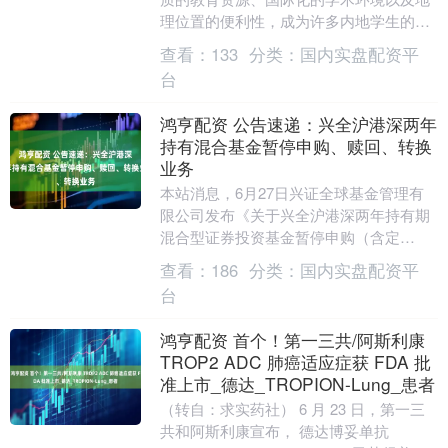
理位置的便利性，成为许多内地学生的首
选。然而，香港高校的申请流程复杂且竞
查看：
133
分类：
国内实盘配资平
争激烈，如何选择....
台
鸿亨配资 公告速递：兴全沪港深两年
持有混合基金暂停申购、赎回、转换
业务
本站消息，6月27日兴证全球基金管理有
限公司发布《关于兴全沪港深两年持有期
混合型证券投资基金暂停申购（含定
投）、赎回、转换业务的公告》。公告中
查看：
186
分类：
国内实盘配资平
提示，为非港股通交....
台
鸿亨配资 首个！第一三共/阿斯利康
TROP2 ADC 肺癌适应症获 FDA 批
准上市_德达_TROPION-Lung_患者
（转自：求实药社） 6 月 23 日，第一三
共和阿斯利康宣布， 德达博妥单抗