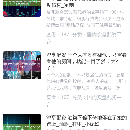
度假村_定制
展开剩余85% 瑞珀妮的故事始于 1931 年
的瑞士蒙特勒，细胞疗法先驱保罗・尼汉
斯博士用 “焕活疗程” 改写了健康管理的定
义。 90多年来，曾经的罗马教皇、英....
查看：
147
分类：
国内实盘配资平
台
鸿亨配资 一个人有没有福气，只需看
看他的房间，就能一目了然，太准
了！
一个人的房间，不只是居住的地方，更是
他内心世界的投射。 有些人的家，一进门
就乱七八糟，衣服乱丢，垃圾满地，灰尘
堆积。 这样的环境，直接反映了他的生活
查看：
137
分类：
国内实盘配资平
状态——懒散....
台
鸿亨配资 油馍不偏不倚地落在了她的
跨上_油膜_村里_小媳妇