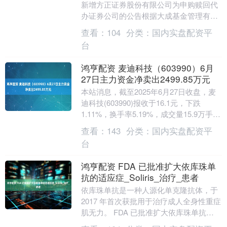
新增方正证券股份有限公司为申购赎回代
办证券公司的公告根据大成基金管理有限
公司与方正证券股份有限公司签署的销售
查看：
104
分类：
国内实盘配资平
服务协议及相关....
台
鸿亨配资 麦迪科技（603990）6月
27日主力资金净卖出2499.85万元
本站消息，截至2025年6月27日收盘，麦
迪科技(603990)报收于16.1元，下跌
1.11%，换手率5.19%，成交量15.9万手，
成交额2.58亿元。 6....
查看：
143
分类：
国内实盘配资平
台
鸿亨配资 FDA 已批准扩大依库珠单
抗的适应症_Soliris_治疗_患者
依库珠单抗是一种人源化单克隆抗体，于
2017 年首次获批用于治疗成人全身性重症
肌无力。 FDA 已批准扩大依库珠单抗
(Soliris；Alexion，阿斯利....