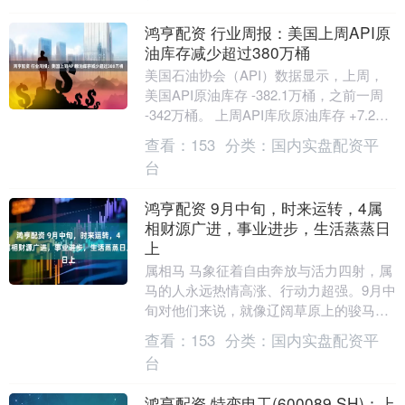
鸿亨配资 行业周报：美国上周API原
油库存减少超过380万桶
美国石油协会（API）数据显示，上周，
美国API原油库存 -382.1万桶，之前一周
-342万桶。 上周API库欣原油库存 +7.2万
桶，前值 -37.9万桶....
查看：
153
分类：
国内实盘配资平
台
鸿亨配资 9月中旬，时来运转，4属
相财源广进，事业进步，生活蒸蒸日
上
属相马 马象征着自由奔放与活力四射，属
马的人永远热情高涨、行动力超强。9月中
旬对他们来说，就像辽阔草原上的骏马遇
到了丰美的水草场，一路狂奔不停歇。销
查看：
153
分类：
国内实盘配资平
售行业的属马....
台
鸿亨配资 特变电工(600089.SH)：上