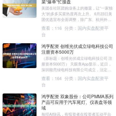
菜“爆单”忙接盘
美团在社区团购业务上的撤退，让“一家独
大”的多多买菜热度再次上升。 6月23日美
团优选宣布全面调整，除广东、杭州外的
全国多省市暂停服务，集中火力投入战略
查看：
116
分类：
国内实盘配资平
业务即时....
台
鸿亨配资 创维光伏成立绿电科技公司
注册资本5000万
（原标题：创维光伏成立绿电科技公司 注
册资本5000万） 天眼查App显示，近日，
深圳能亮绿电科技有限公司成立，法定代
表人为黄永涛，注册资本5000万人民币，
查看：
164
分类：
国内实盘配资平
经....
台
鸿亨配资 双象股份：公司PMMA系列
产品可应用于汽车尾灯、仪表盘等领
域
每经AI快讯，有投资者在投资者互动平台