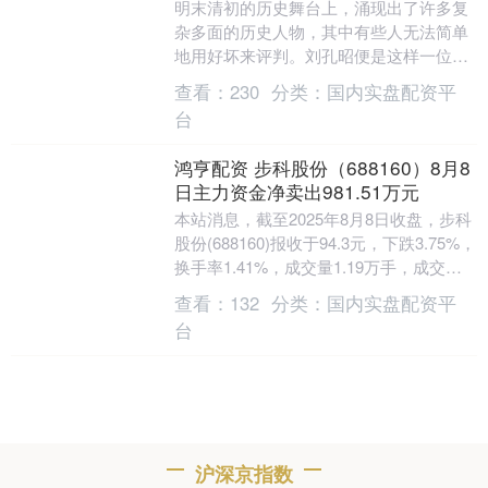
明末清初的历史舞台上，涌现出了许多复
杂多面的历史人物，其中有些人无法简单
地用好坏来评判。刘孔昭便是这样一位矛
盾重重的人物。在他的一生中，他为了承
查看：
230
分类：
国内实盘配资平
袭爵位不惜亲手杀....
台
鸿亨配资 步科股份（688160）8月8
日主力资金净卖出981.51万元
本站消息，截至2025年8月8日收盘，步科
股份(688160)报收于94.3元，下跌3.75%，
换手率1.41%，成交量1.19万手，成交额
1.13亿元。 8月....
查看：
132
分类：
国内实盘配资平
台
沪深京指数