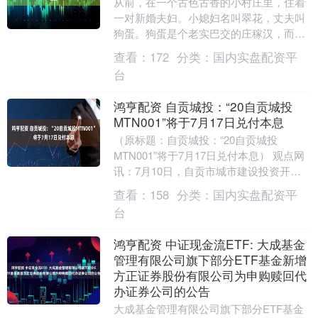
从前，在一个古色古香的小村庄里，住着
一对新婚夫妇。小媳妇名叫翠花，丈夫叫
狗蛋。狗蛋是个老实巴交的庄稼汉，而翠
花则是个机灵又有点冒失的小媳妇。 这
查看：
172
分类：
国内实盘配资平
天，村里来了个卖....
台
鸿亨配资 自贡城投：“20自贡城投
MTN001”将于7月17日兑付本息
（原标题：自贡城投：“20自贡城投
MTN001”将于7月17日兑付本息） 观点网
讯：7月10日，自贡市城市建设投资开发
集团有限公司发布2020年度第一期中期票
查看：
158
分类：
国内实盘配资平
据....
台
鸿亨配资 中证现金流ETF: 大成基金
管理有限公司旗下部分ETF基金新增
方正证券股份有限公司为申购赎回代
办证券公司的公告
大成基金管理有限公司旗下部分ETF基金