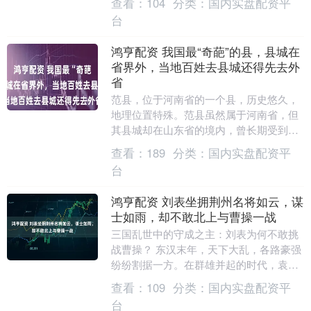
查看：
104
分类：
国内实盘配资平
台
鸿亨配资 我国最“奇葩”的县，县城在
省界外，当地百姓去县城还得先去外
省
范县，位于河南省的一个县，历史悠久，
地理位置特殊。范县虽然属于河南省，但
其县城却在山东省的境内，曾长期受到双
重行政管辖的影响。这种独特的历史背景
查看：
189
分类：
国内实盘配资平
让当地百姓的生活....
台
鸿亨配资 刘表坐拥荆州名将如云，谋
士如雨，却不敢北上与曹操一战
三国乱世中的守成之主：刘表为何不敢挑
战曹操？ 东汉末年，天下大乱，各路豪强
纷纷割据一方。在群雄并起的时代，袁
绍、曹操、刘表堪称当时最具实力的三大
查看：
109
分类：
国内实盘配资平
诸侯。其中坐拥荆....
台