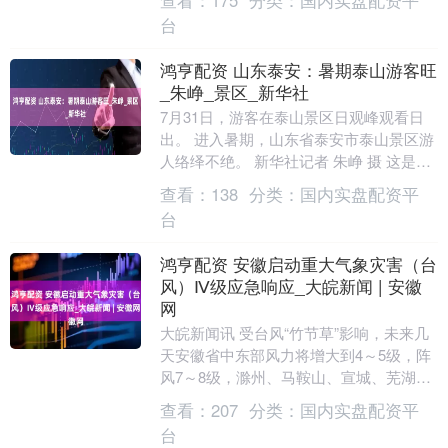
查看：
175
分类：
国内实盘配资平
海里泛起。....
台
鸿亨配资 山东泰安：暑期泰山游客旺
_朱峥_景区_新华社
7月31日，游客在泰山景区日观峰观看日
出。 进入暑期，山东省泰安市泰山景区游
人络绎不绝。 新华社记者 朱峥 摄 这是7
月31日拍摄的泰山日出景观。 进入暑期，
查看：
138
分类：
国内实盘配资平
山....
台
鸿亨配资 安徽启动重大气象灾害（台
风）Ⅳ级应急响应_大皖新闻 | 安徽
网
大皖新闻讯 受台风“竹节草”影响，未来几
天安徽省中东部风力将增大到4～5级，阵
风7～8级，滁州、马鞍山、宣城、芜湖、
宿州和蚌埠等市有大雨到暴雨，局部大暴
查看：
207
分类：
国内实盘配资平
雨。7月....
台