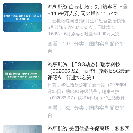
鸿亨配资 白云机场：6月旅客吞吐量
644.99万人次 同比增长11.74%
白云机场晚间披露6月生产经营数据快报，
6月起降架次43787架次，同比增长
9.63%；6月旅客吞吐量644.99万人次，同
比增长11.74%；6月货邮吞吐量20....
查看：
197
分类：
国内实盘配资平
台
鸿亨配资 【ESG动态】瑞泰科技
（002066.SZ）获华证指数ESG最新
评级A，行业排名第4
日前，华证指数公布了新一期（2025年4
月30日）的ESG评级结果，瑞泰科技
（002066.SZ）获得A评级（华证指数评级
为C起至AAA九档，C为最低档，AAA....
查看：
182
分类：
国内实盘配资平
台
鸿亨配资 美团优选仓促离场，多多买