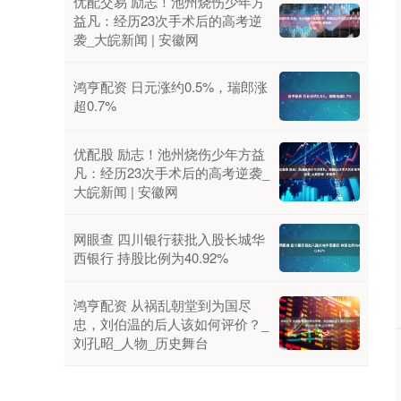
优配交易 励志！池州烧伤少年方
益凡：经历23次手术后的高考逆
袭_大皖新闻 | 安徽网
鸿亨配资 日元涨约0.5%，瑞郎涨
超0.7%
优配股 励志！池州烧伤少年方益
凡：经历23次手术后的高考逆袭_
大皖新闻 | 安徽网
网眼查 四川银行获批入股长城华
西银行 持股比例为40.92%
鸿亨配资 从祸乱朝堂到为国尽
忠，刘伯温的后人该如何评价？_
刘孔昭_人物_历史舞台