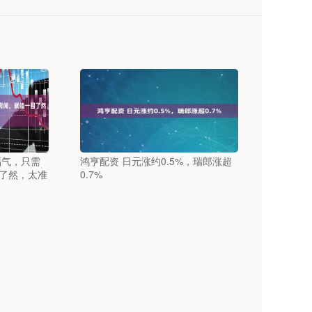
福气，只需
鸿亨配资 日元涨约0.5%，瑞郎涨超
了然，太准
0.7%