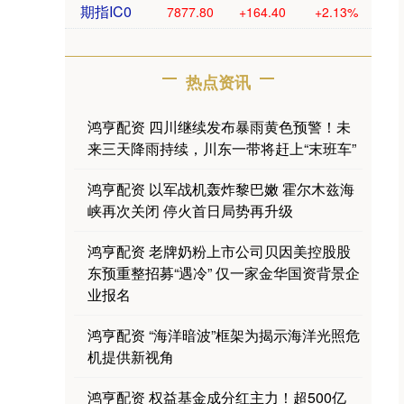
期指IC0
7877.80
+164.40
+2.13%
热点资讯
鸿亨配资 四川继续发布暴雨黄色预警！未
来三天降雨持续，川东一带将赶上“末班车”
鸿亨配资 以军战机轰炸黎巴嫩 霍尔木兹海
峡再次关闭 停火首日局势再升级
鸿亨配资 老牌奶粉上市公司贝因美控股股
东预重整招募“遇冷” 仅一家金华国资背景企
业报名
鸿亨配资 “海洋暗波”框架为揭示海洋光照危
机提供新视角
鸿亨配资 权益基金成分红主力！超500亿