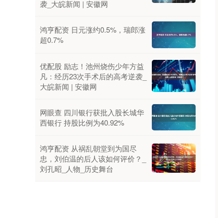
袭_大皖新闻 | 安徽网
鸿亨配资 日元涨约0.5%，瑞郎涨
超0.7%
优配股 励志！池州烧伤少年方益
凡：经历23次手术后的高考逆袭_
大皖新闻 | 安徽网
网眼查 四川银行获批入股长城华
西银行 持股比例为40.92%
鸿亨配资 从祸乱朝堂到为国尽
忠，刘伯温的后人该如何评价？_
刘孔昭_人物_历史舞台