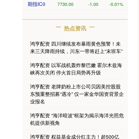
期指IC0
7730.00
-1.00
-0.01%
热点资讯
鸿亨配资 四川继续发布暴雨黄色预警！未
来三天降雨持续，川东一带将赶上“末班车”
鸿亨配资 以军战机轰炸黎巴嫩 霍尔木兹海
峡再次关闭 停火首日局势再升级
鸿亨配资 老牌奶粉上市公司贝因美控股股
东预重整招募“遇冷” 仅一家金华国资背景企
业报名
鸿亨配资 “海洋暗波”框架为揭示海洋光照危
机提供新视角
鸿亨配资 权益基金成分红主力！超500亿