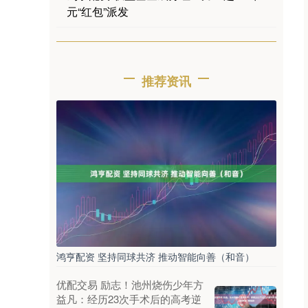
元“红包”派发
推荐资讯
鸿亨配资 坚持同球共济 推动智能向善（和音）
优配交易 励志！池州烧伤少年方
益凡：经历23次手术后的高考逆