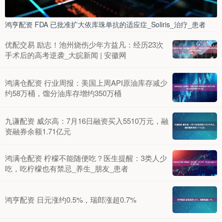
鸿亨配资 FDA 已批准扩大依库珠单抗的适应症_Soliris_治疗_患者
优配交易 励志！池州烧伤少年方益凡：经历23次
手术后的高考逆袭_大皖新闻 | 安徽网
鸿满仓配资 行业周报：美国上周API原油库存减少
约58万桶，馏分油库存增约350万桶
九谦配资 威尔高：7月16日融资买入5510万元，融
资融券余额1.71亿元
鸿满仓配资 柠檬不能随便吃？医生提醒：3类人少
吃，吃柠檬也有禁忌_养生_朋友_患者
鸿亨配资 日元涨约0.5%，瑞郎涨超0.7%