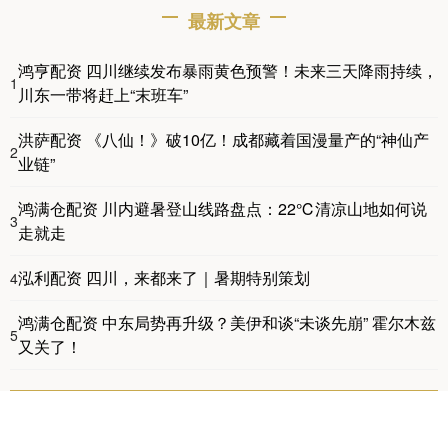
最新文章
鸿亨配资 四川继续发布暴雨黄色预警！未来三天降雨持续，
1
川东一带将赶上“末班车”
洪萨配资 《八仙！》破10亿！成都藏着国漫量产的“神仙产
2
业链”
鸿满仓配资 川内避暑登山线路盘点：22℃清凉山地如何说
3
走就走
泓利配资 四川，来都来了｜暑期特别策划
4
鸿满仓配资 中东局势再升级？美伊和谈“未谈先崩” 霍尔木兹
5
又关了！