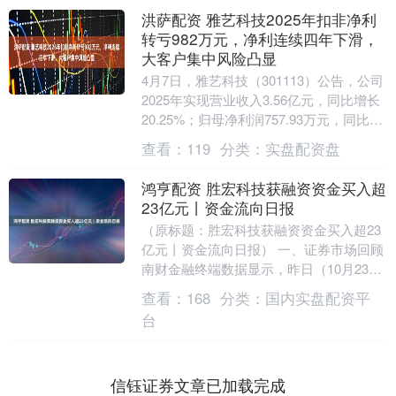
洪萨配资 雅艺科技2025年扣非净利
转亏982万元，净利连续四年下滑，
大客户集中风险凸显
4月7日，雅艺科技（301113）公告，公司
2025年实现营业收入3.56亿元，同比增长
20.25%；归母净利润757.93万元，同比下
降32.14%；扣非净利....
查看：
119
分类：
实盘配资盘
鸿亨配资 胜宏科技获融资资金买入超
23亿元丨资金流向日报
（原标题：胜宏科技获融资资金买入超23
亿元丨资金流向日报） 一、证券市场回顾
南财金融终端数据显示，昨日（10月23
日，下同）上证综指日内上涨0.22%，收
查看：
168
分类：
国内实盘配资平
于3....
台
信钰证券文章已加载完成