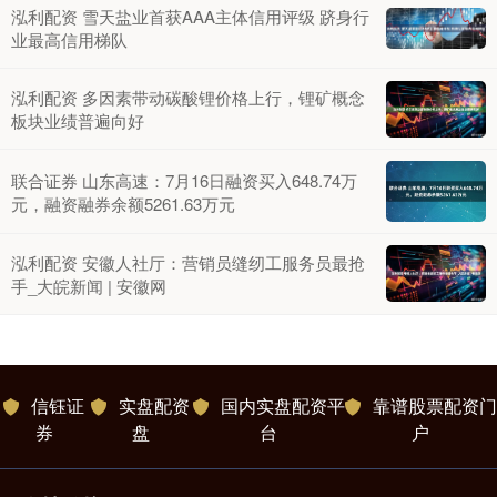
泓利配资 雪天盐业首获AAA主体信用评级 跻身行
业最高信用梯队
泓利配资 多因素带动碳酸锂价格上行，锂矿概念
板块业绩普遍向好
联合证券 山东高速：7月16日融资买入648.74万
元，融资融券余额5261.63万元
泓利配资 安徽人社厅：营销员缝纫工服务员最抢
手_大皖新闻 | 安徽网
信钰证
实盘配资
国内实盘配资平
靠谱股票配资门
券
盘
台
户